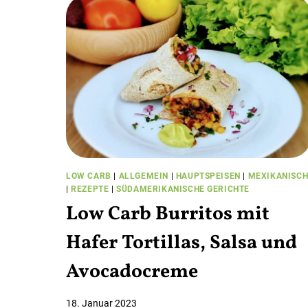
LOW CARB
|
ALLGEMEIN
|
HAUPTSPEISEN
|
MEXIKANISC
|
REZEPTE
|
SÜDAMERIKANISCHE GERICHTE
Low Carb Burritos mit
Hafer Tortillas, Salsa und
Avocadocreme
Von
18. Januar 2023