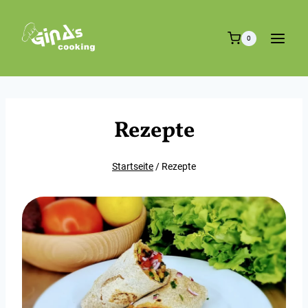
Zum
Inhalt
0
springen
Rezepte
Startseite
/
Rezepte